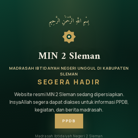
بِسْمِ اللَّهِ الرَّحْمَٰنِ الرَّحِيمِ
MIN 2 Sleman
MADRASAH IBTIDAIYAH NEGERI UNGGUL DI KABUPATEN
SLEMAN
SEGERA HADIR
Website resmi MIN 2 Sleman sedang dipersiapkan.
InsyaAllah segera dapat diakses untuk informasi PPDB,
kegiatan, dan berita madrasah.
PPDB
Madrasah Ibtidaiyah Negeri 2 Sleman